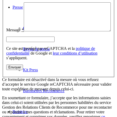
Presse
Communiqué de Presse
Message
*
Ce site est protégé par reCAPTCHA et la
politique de
Revue de presse
confidentialité
de Google et
leur conditions d’utilisation
s’appliquent.
Kit Press
Ce formulaire est désactivé dans la mesure où vous refusez
d’accepter le service Google reCAPTCHA nécessaire pour valider
toute expédition de message depuis celui-ci.
Baromètres Recommerce
En soumettant ce formulaire, j’accepte que les informations saisies
dans celui-ci soient utilisées par les personnes habilitées du service
Gestion des Relations Clients de Recommerce pour me recontacter
Boutique
ou répondre à mes questions et réclamations. Pour retirer votre
consentement et supprimer vos données, veuillez renseigner
ce