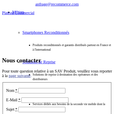
anfrage@recommerce.com
Métiers
Plateau Commercial
Smartphones Reconditionnés
Produits reconditionnés et garantis distribués partout en France et
à l'international
Nous contacter
Solutions de Reprise
Pour toute question relative à un SAV Produit, veuillez vous reporter
Solutions de reprise à destination des opérateurs et des
à la
page suivante
.
distributeurs
Nom
*
Services SAAS
E-Mail
*
Services dédiés aux besoins de la seconde vie mobile dont la
location
Sujet
*