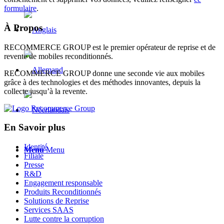
formulaire
.
À Propos
RECOMMERCE GROUP est le premier opérateur de reprise et de
revente de mobiles reconditionnés.
RECOMMERCE GROUP donne une seconde vie aux mobiles
grâce à des technologies et des méthodes innovantes, depuis la
collecte jusqu’à la revente.
En Savoir plus
Identité
Menu
Menu
Filiale
Presse
R&D
Engagement responsable
Produits Reconditionnés
Solutions de Reprise
Services SAAS
Lutte contre la corruption