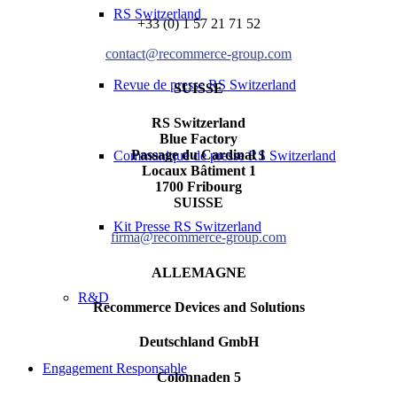
RS Switzerland
+33 (0) 1 57 21 71 52
contact@recommerce-group.com
Revue de presse RS Switzerland
SUISSE
RS Switzerland
Blue Factory
Passage du Cardinal 1
Communiqué de presse RS Switzerland
Locaux Bâtiment 1
1700 Fribourg
SUISSE
Kit Presse RS Switzerland
firma@recommerce-group.com
ALLEMAGNE
R&D
Recommerce Devices and Solutions
Deutschland GmbH
Engagement Responsable
Colonnaden 5